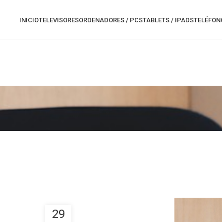
INICIO
TELEVISORES
ORDENADORES / PCS
TABLETS / IPADS
TELÉFON
29