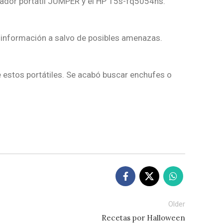
enador portátil JUMPER y el HP 15s-fq5054ns.
 información a salvo de posibles amenazas.
e estos portátiles. Se acabó buscar enchufes o
Older
Recetas por Halloween