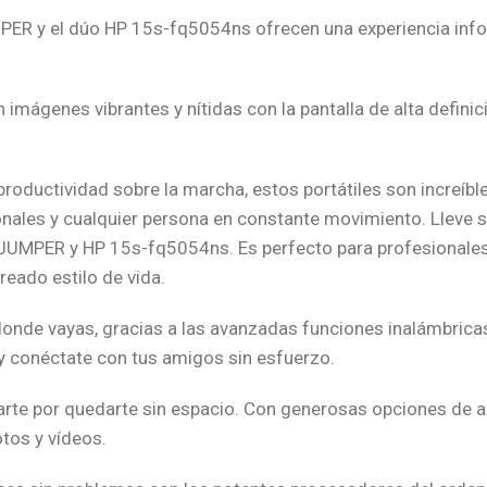
MPER y el dúo HP 15s-fq5054ns ofrecen una experiencia infor
mágenes vibrantes y nítidas con la pantalla de alta definici
productividad sobre la marcha, estos portátiles son increíbl
nales y cualquier persona en constante movimiento. Lleve s
il JUMPER y HP 15s-fq5054ns. Es perfecto para profesionales
treado estilo de vida.
 donde vayas, gracias a las avanzadas funciones inalámbrica
y conéctate con tus amigos sin esfuerzo.
rte por quedarte sin espacio. Con generosas opciones de a
tos y vídeos.