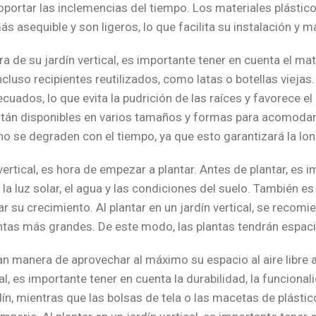
soportar las inclemencias del tiempo. Los materiales plásti
s asequible y son ligeros, lo que facilita su instalación y 
 de su jardín vertical, es importante tener en cuenta el mate
cluso recipientes reutilizados, como latas o botellas viejas
ecuados, lo que evita la pudrición de las raíces y favorece 
están disponibles en varios tamaños y formas para acomodar d
o se degraden con el tiempo, ya que esto garantizará la long
ertical, es hora de empezar a plantar. Antes de plantar, es 
la luz solar, el agua y las condiciones del suelo. También e
r su crecimiento. Al plantar en un jardín vertical, se rec
tas más grandes. De este modo, las plantas tendrán espacio
gran manera de aprovechar al máximo su espacio al aire libre 
al, es importante tener en cuenta la durabilidad, la funcionali
n, mientras que las bolsas de tela o las macetas de plástic